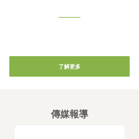
一筆房貸，百年樹木
我們每借出一筆房貸，便會捐種一棵受澳洲法律100年
保護的樹木
了解更多
傳媒報導