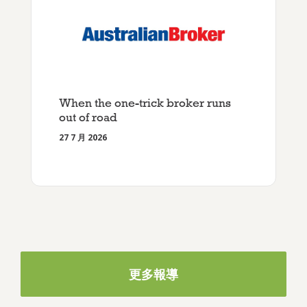
When the one-trick broker runs
out of road
27 7 月 2026
更多報導